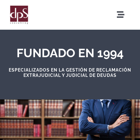
Saltar
al
Toggle
contenido
Naviga
Inicio
FUNDADO EN 1994
¿Quiénes Somos?
ESPECIALIZADOS EN LA GESTIÓN DE RECLAMACIÓN
Servicios
EXTRAJUDICIAL Y JUDICIAL DE DEUDAS
El Método DPS
Sectores de Actuación
Contacto